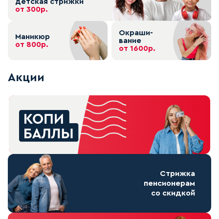
детская стрижки
от 300р.
Окраши-
Маникюр
вание
от 800р.
от 1600р.
Aкции
Стрижка
пенсионерам
со скидкой