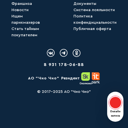
Франшиза
Документы
Новости
Система лояльности
Ищем
Политика
парикмахеров
конфендициальности
Стать тайным
Публичная оферта
покупателем
Логотип Вконтакте
Логотип Telegram
Логотип Одноклассн
8 931 178-06-88
AО "Чио Чио"
Резидент
© 2017-2025 АО "Чио Чио"
Онлай
Онлайн
запись