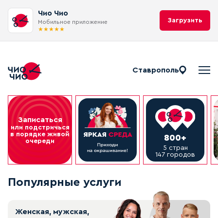
Чио Чио
Загрузить
Мобильное приложение
★
★
★
★
★
Ставрополь
Записаться
или подстричься
в порядке живой
800+
очереди
5 стран
147 городов
Популярные услуги
Женская, мужская,